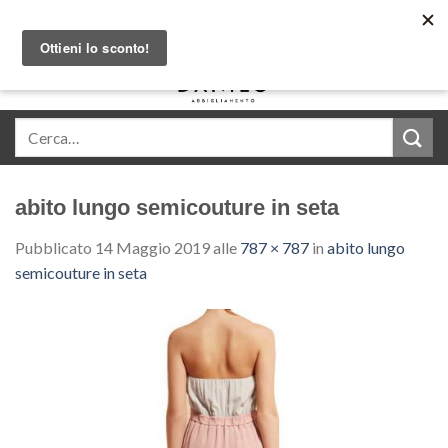
Skip
Acquista in comode rate con Klarna
to
content
0
abito lungo semicouture in seta
Pubblicato
14 Maggio 2019
alle
787 × 787
in
abito lungo
semicouture in seta