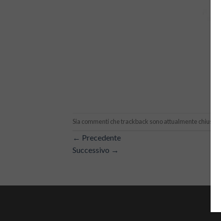
Sia commenti che trackback sono attualmente chiusi.
←
Precedente
Successivo
→