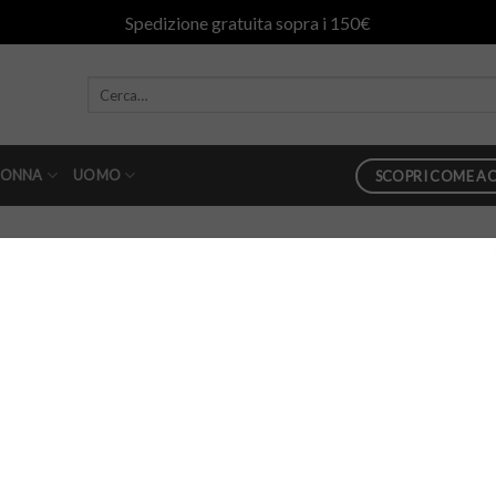
Spedizione gratuita sopra i 150€
ONNA
UOMO
SCOPRI COME AC
e in seta
in
abito lungo semicouture in seta