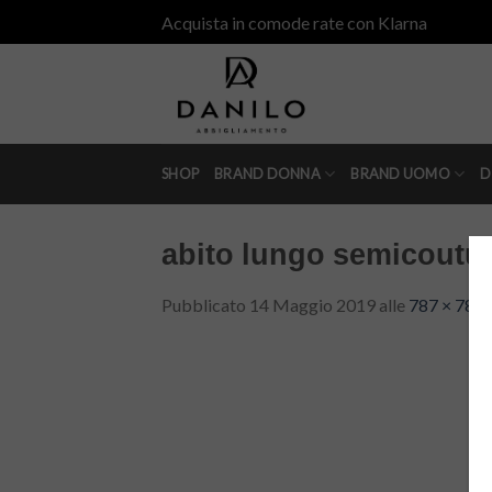
Skip
Acquista in comode rate con Klarna
to
content
SHOP
BRAND DONNA
BRAND UOMO
D
abito lungo semicoutur
Pubblicato
14 Maggio 2019
alle
787 × 787