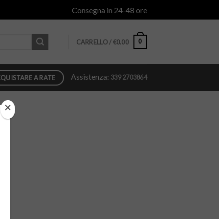
Consegna in 24-48 ore
0
CARRELLO /
€
0.00
Assistenza:
339 2703864
QUISTARE A RATE