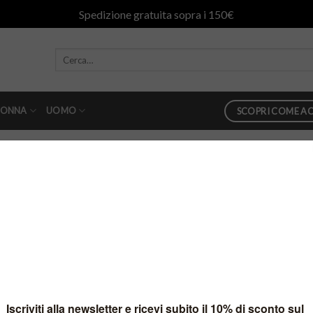
Spedizione gratuita sopra i 150€
ONNA
UOMO
SCOPRI COME AC
n
17