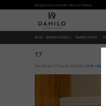
Skip
Acquista in comode rate con Klarna
to
content
SHOP
BRAND DONNA
BRAND UOMO
D
17
Pubblicato
12 Aprile 2018
alle
1296 × 864
i