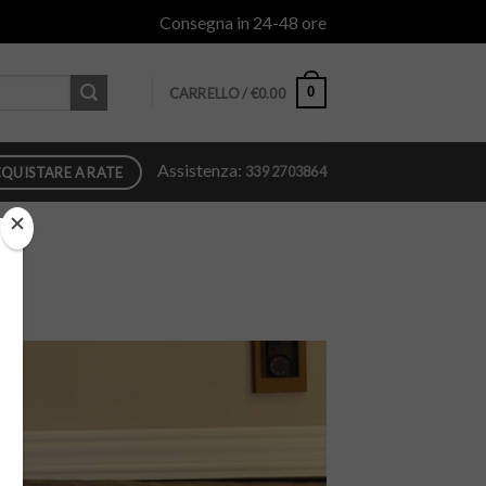
Consegna in 24-48 ore
0
CARRELLO /
€
0.00
Assistenza:
339 2703864
QUISTARE A RATE