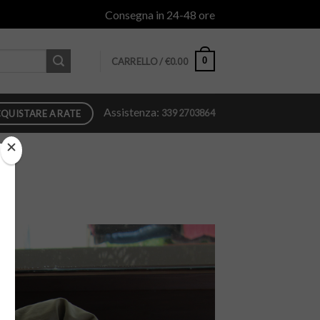
Consegna in 24-48 ore
0
CARRELLO /
€
0.00
Assistenza:
339 2703864
QUISTARE A RATE