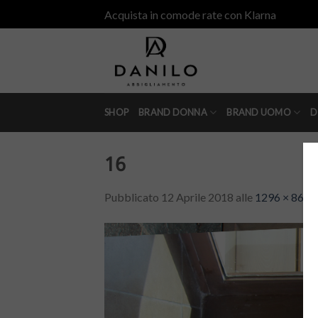
Skip
Acquista in comode rate con Klarna
to
content
SHOP
BRAND DONNA
BRAND UOMO
D
16
Pubblicato
12 Aprile 2018
alle
1296 × 864
i