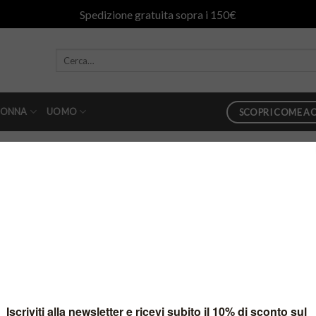
Spedizione gratuita sopra i 150€
ONNA
UOMO
SCOPRI COME AC
n
16