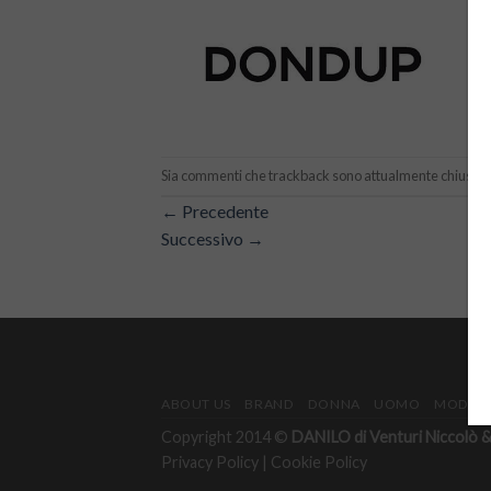
Sia commenti che trackback sono attualmente chiusi.
←
Precedente
Successivo
→
ABOUT US
BRAND
DONNA
UOMO
MODULO
Copyright 2014 ©
DANILO di Venturi Niccolò & 
Privacy Policy
|
Cookie Policy