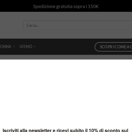
Spedizione gratuita sopra i 150€
ONNA
UOMO
SCOPRI COME AC
in
w03-adv-jpg