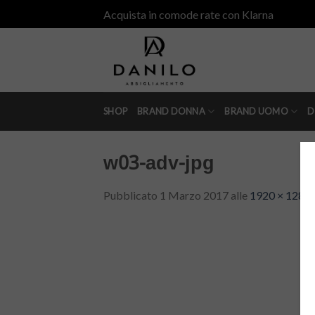
Skip
Acquista in comode rate con Klarna
to
content
SHOP
BRAND DONNA
BRAND UOMO
D
w03-adv-jpg
Pubblicato
1 Marzo 2017
alle
1920 × 1282