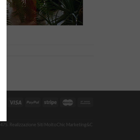
A
475. Realizzazione Siti
MoltoChic Marketing&C