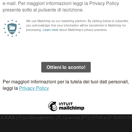
 DI RECESSO
TERMINI E CONDIZIONI
KLARNA FAQ
PRIVACY KLARN
c. S.A.S.
| P.zza Risorgimento, 29, Quarrata (PT) | P.IVA e CF 01401410