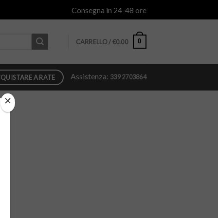
Consegna in 24-48 ore
0
CARRELLO /
€
0.00
Assistenza:
339 2703864
QUISTARE A RATE