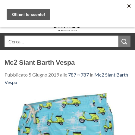
Skip
Acquista in comode rate con Klarna
to
content
0
Mc2 Siant Barth Vespa
Pubblicato
5 Giugno 2019
alle
787 × 787
in
Mc2 Siant Barth
Vespa