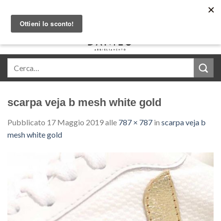
Skip
Acquista in comode rate con Klarna
to
content
0
scarpa veja b mesh white gold
Pubblicato
17 Maggio 2019
alle
787 × 787
in
scarpa veja b
mesh white gold