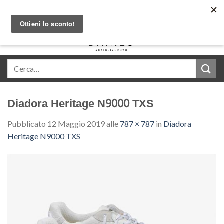
Skip
Acquista in comode rate con Klarna
to
content
0
Diadora Heritage N9000 TXS
Pubblicato
12 Maggio 2019
alle
787 × 787
in
Diadora
Heritage N9000 TXS