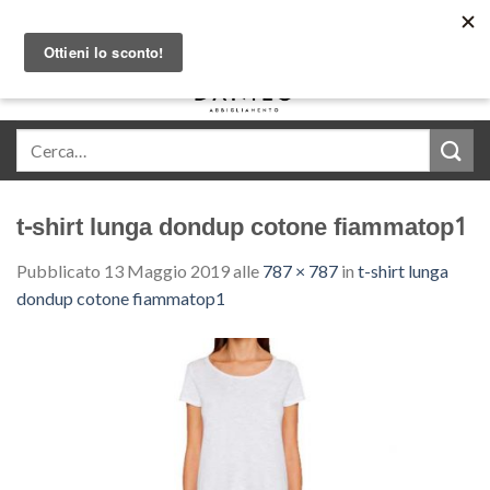
Skip
Acquista in comode rate con Klarna
to
content
0
t-shirt lunga dondup cotone fiammatop1
Pubblicato
13 Maggio 2019
alle
787 × 787
in
t-shirt lunga
dondup cotone fiammatop1