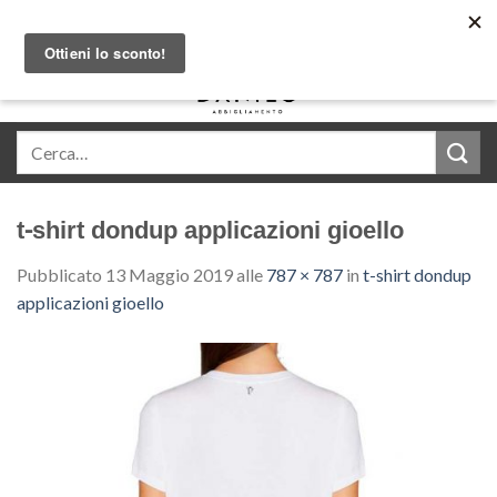
Skip
Acquista in comode rate con Klarna
to
content
0
t-shirt dondup applicazioni gioello
Pubblicato
13 Maggio 2019
alle
787 × 787
in
t-shirt dondup
applicazioni gioello