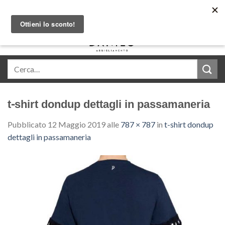
Skip
Acquista in comode rate con Klarna
to
content
0
t-shirt dondup dettagli in passamaneria
Pubblicato
12 Maggio 2019
alle
787 × 787
in
t-shirt dondup
dettagli in passamaneria