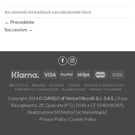
Sia commenti che trackback sono attualmente chiusi.
←
Precedente
Successivo
→
ABOUT US
BRAND
DONNA
UOMO
MODULO DI RECESSO
TERMINI E CONDIZIONI
KLARNA FAQ
PRIVACY KLARNA
Copyright 2014 ©
DANILO di Venturi Niccolò & c. S.A.S.
| P.zza
Risorgimento, 29, Quarrata (PT) | P.IVA e CF 01401410475.
Realizzazione Siti
MoltoChic Marketing&C
Privacy Policy
|
Cookie Policy