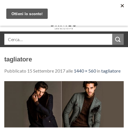
Skip
Acquista in comode rate con Klarna
to
content
0
tagliatore
Pubblicato
15 Settembre 2017
alle
1440 × 560
in
tagliatore