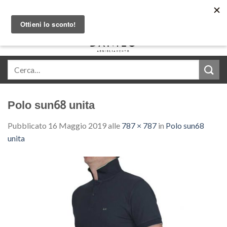
Skip
Acquista in comode rate con Klarna
to
content
0
Polo sun68 unita
Pubblicato
16 Maggio 2019
alle
787 × 787
in
Polo sun68
unita