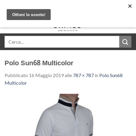
Skip
Acquista in comode rate con Klarna
to
content
0
Polo Sun68 Multicolor
Pubblicato
16 Maggio 2019
alle
787 × 787
in
Polo Sun68
Multicolor