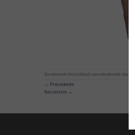
Sia commenti che trackback sono attualmente chiusi.
←
Precedente
Successivo
→