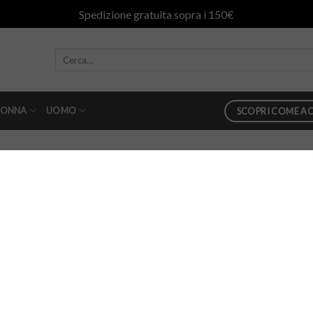
Spedizione gratuita sopra i 150€
ONNA
UOMO
SCOPRI COME AC
in
Polo sun68 unita