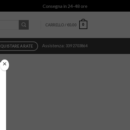
Consegna in 24-48 ore
0
CARRELLO /
€
0.00
Assistenza:
339 2703864
QUISTARE A RATE