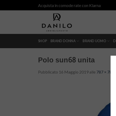
Skip
Acquista in comode rate con Klarna
to
content
SHOP
BRAND DONNA
BRAND UOMO
D
Polo sun68 unita
Pubblicato
16 Maggio 2019
alle
787 × 787