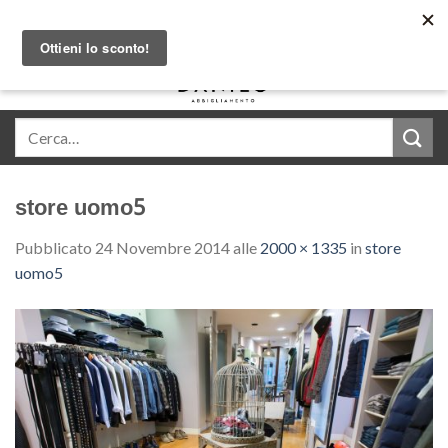
Skip
Acquista in comode rate con Klarna
to
content
0
store uomo5
Pubblicato
24 Novembre 2014
alle
2000 × 1335
in
store
uomo5