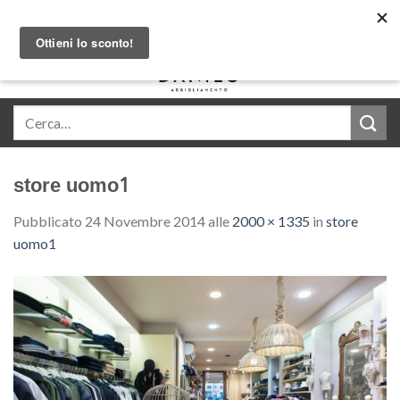
Skip
Acquista in comode rate con Klarna
to
content
0
store uomo1
Pubblicato
24 Novembre 2014
alle
2000 × 1335
in
store
uomo1