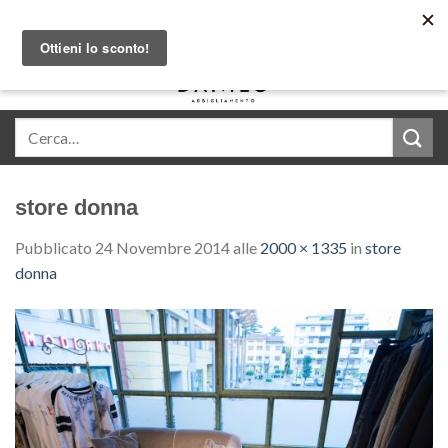
Skip
Acquista in comode rate con Klarna
to
content
0
store donna
Pubblicato
24 Novembre 2014
alle
2000 × 1335
in
store
donna