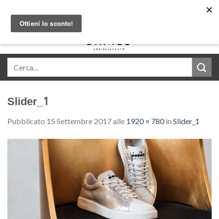
Skip
Acquista in comode rate con Klarna
to
content
0
Slider_1
Pubblicato
15 Settembre 2017
alle
1920 × 780
in
Slider_1