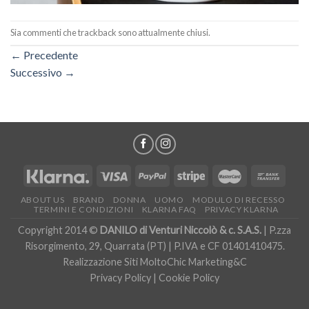
Sia commenti che trackback sono attualmente chiusi.
←
Precedente
Successivo
→
ABOUT US
BRAND
DONNA
UOMO
MODULO DI RECESSO
TERMINI E CONDIZIONI
KLARNA FAQ
PRIVACY KLARNA
Copyright 2014 ©
DANILO di Venturi Niccolò & c. S.A.S.
| P.zza
Risorgimento, 29, Quarrata (PT) | P.IVA e CF 01401410475.
Realizzazione Siti
MoltoChic Marketing&C
Privacy Policy
|
Cookie Policy