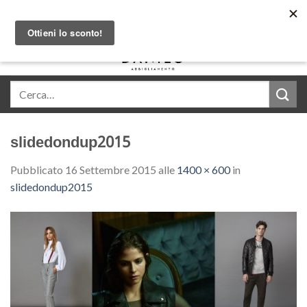
Skip
Acquista in comode rate con Klarna
to
content
0
slidedondup2015
Pubblicato
16 Settembre 2015
alle
1400 × 600
in
slidedondup2015