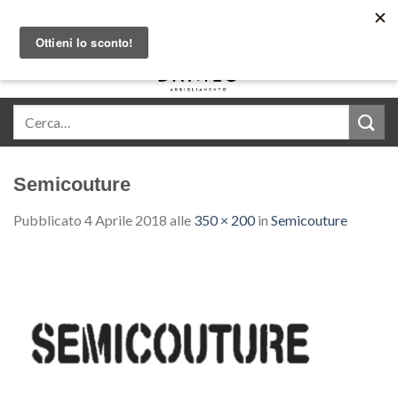
Skip
Acquista in comode rate con Klarna
to
content
0
Semicouture
Pubblicato
4 Aprile 2018
alle
350 × 200
in
Semicouture