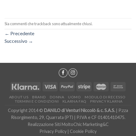
Sia commenti che trackback sono attualmente chiusi.
←
Precedente
Successivo
→
ABOUT US
BRAND
DONNA
UOMO
MODULO DI RECESSO
TERMINI E CONDIZIONI
KLARNA FAQ
PRIVACY KLARNA
Copyright 2014 ©
DANILO di Venturi Niccolò & c. S.A.S.
| P.zza
Risorgimento, 29, Quarrata (PT) | P.IVA e CF 01401410475.
Realizzazione Siti
MoltoChic Marketing&C
Privacy Policy
|
Cookie Policy