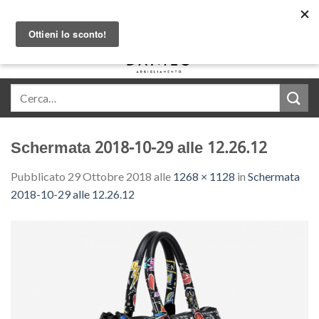
Skip
Acquista in comode rate con Klarna
to
content
0
Schermata 2018-10-29 alle 12.26.12
Pubblicato
29 Ottobre 2018
alle
1268 × 1128
in
Schermata
2018-10-29 alle 12.26.12