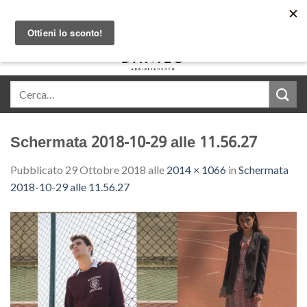
Skip
Acquista in comode rate con Klarna
to
content
0
Schermata 2018-10-29 alle 11.56.27
Pubblicato
29 Ottobre 2018
alle
2014 × 1066
in
Schermata
2018-10-29 alle 11.56.27