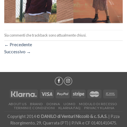
Sia commenti che trackback sono attualmente chiusi.
←
Precedente
Successivo
→
ABOUT US
BRAND
DONNA
UOMO
MODULO DI RECESSO
TERMINI E CONDIZIONI
KLARNA FAQ
PRIVACY KLARNA
Copyright 2014 ©
DANILO di Venturi Niccolò & c. S.A.S.
| P.zza
Risorgimento, 29, Quarrata (PT) | P.IVA e CF 01401410475.