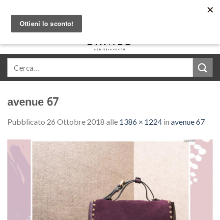
Skip
Acquista in comode rate con Klarna
to
content
0
avenue 67
Pubblicato
26 Ottobre 2018
alle
1386 × 1224
in
avenue 67