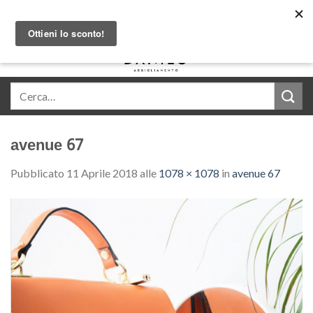
Skip
Acquista in comode rate con Klarna
to
content
0
avenue 67
Pubblicato
11 Aprile 2018
alle
1078 × 1078
in
avenue 67