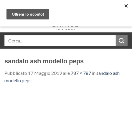
Skip
Acquista in comode rate con Klarna
to
content
0
sandalo ash modello peps
Pubblicato
17 Maggio 2019
alle
787 × 787
in
sandalo ash
modello peps