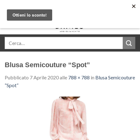
Skip
Acquista in comode rate con Klarna
to
content
0
Blusa Semicouture “Spot”
Pubblicato
7 Aprile 2020
alle
788 × 788
in
Blusa Semicouture
“Spot”