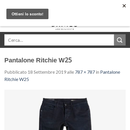
Skip
Acquista in comode rate con Klarna
to
content
0
Pantalone Ritchie W25
Pubblicato
18 Settembre 2019
alle
787 × 787
in
Pantalone
Ritchie W25