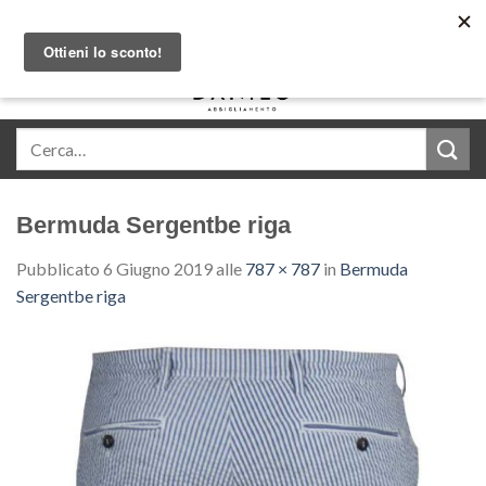
Skip
Acquista in comode rate con Klarna
to
content
0
Bermuda Sergentbe riga
Pubblicato
6 Giugno 2019
alle
787 × 787
in
Bermuda
Sergentbe riga