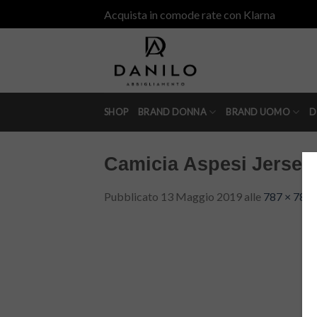
Skip
Acquista in comode rate con Klarna
to
content
SHOP
BRAND DONNA
BRAND UOMO
D
Camicia Aspesi Jersey
Pubblicato
13 Maggio 2019
alle
787 × 787