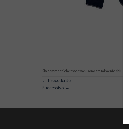
Sia commenti che trackback sono attualmente chiusi.
←
Precedente
Successivo
→