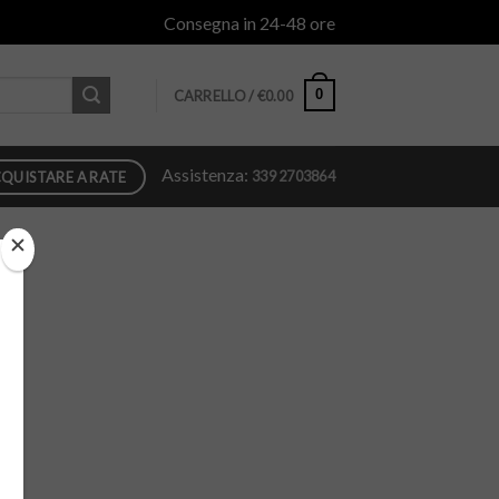
Consegna in 24-48 ore
0
CARRELLO /
€
0.00
Assistenza:
339 2703864
QUISTARE A RATE