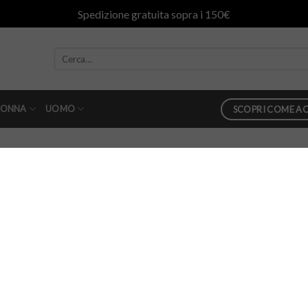
Spedizione gratuita sopra i 150€
ONNA
UOMO
SCOPRI COME AC
in
Camicia Aspesi Jersey