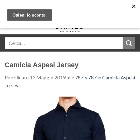
Skip
Acquista in comode rate con Klarna
to
content
0
Camicia Aspesi Jersey
Pubblicato
13 Maggio 2019
alle
787 × 787
in
Camicia Aspesi
Jersey