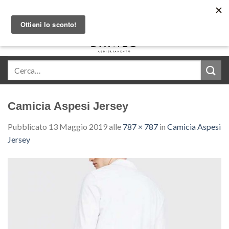
Skip
Acquista in comode rate con Klarna
to
content
0
Camicia Aspesi Jersey
Pubblicato
13 Maggio 2019
alle
787 × 787
in
Camicia Aspesi
Jersey