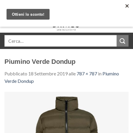
Skip
Acquista in comode rate con Klarna
to
content
0
Piumino Verde Dondup
Pubblicato
18 Settembre 2019
alle
787 × 787
in
Piumino
Verde Dondup