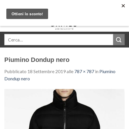
Skip
Acquista in comode rate con Klarna
to
content
0
Piumino Dondup nero
Pubblicato
18 Settembre 2019
alle
787 × 787
in
Piumino
Dondup nero