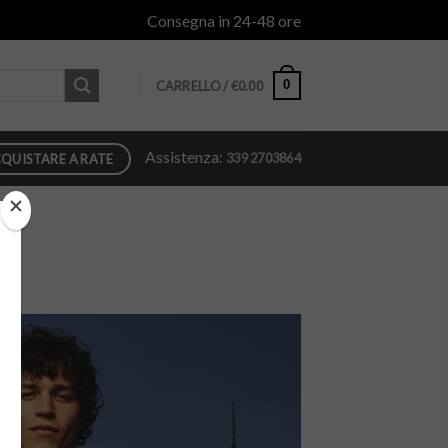
Consegna in 24-48 ore
0
CARRELLO /
€
0.00
Assistenza:
339 2703864
QUISTARE A RATE