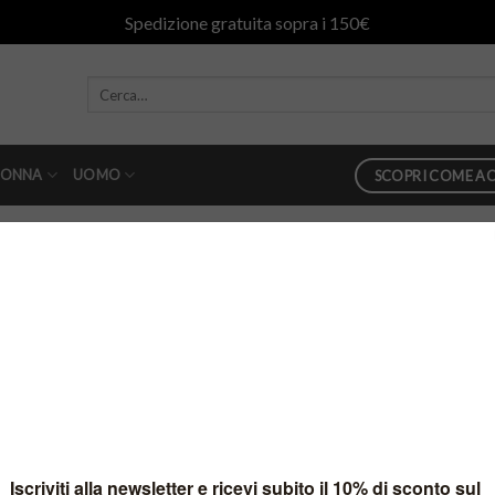
Spedizione gratuita sopra i 150€
ONNA
UOMO
SCOPRI COME AC
961
in
peuterey1