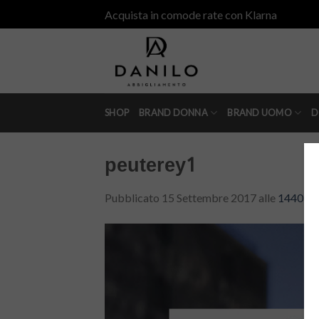
Skip
Acquista in comode rate con Klarna
to
content
SHOP
BRAND DONNA
BRAND UOMO
D
peuterey1
Pubblicato
15 Settembre 2017
alle
1440 × 