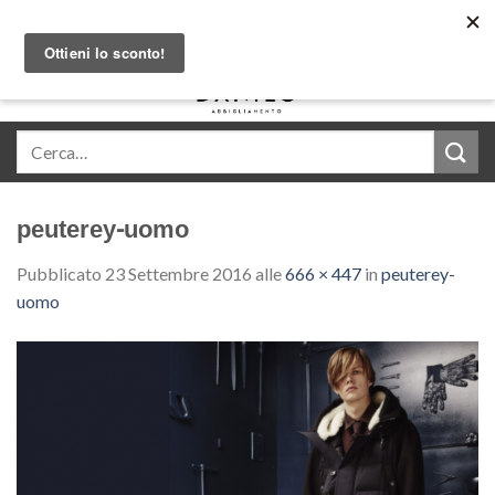
Skip
Acquista in comode rate con Klarna
to
content
0
peuterey-uomo
Pubblicato
23 Settembre 2016
alle
666 × 447
in
peuterey-
uomo