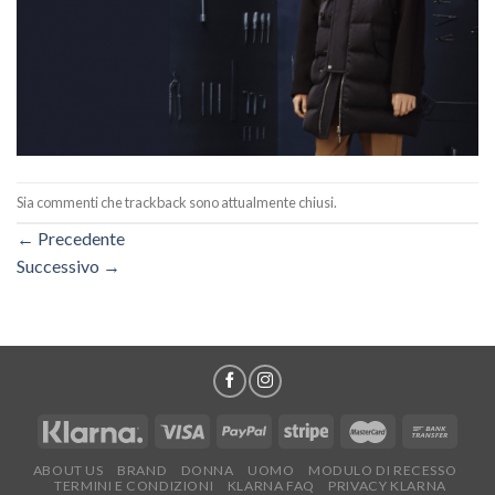
Sia commenti che trackback sono attualmente chiusi.
←
Precedente
Successivo
→
ABOUT US
BRAND
DONNA
UOMO
MODULO DI RECESSO
TERMINI E CONDIZIONI
KLARNA FAQ
PRIVACY KLARNA