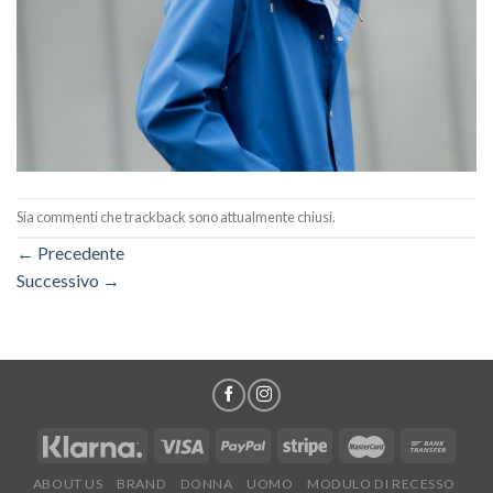
Sia commenti che trackback sono attualmente chiusi.
←
Precedente
Successivo
→
ABOUT US
BRAND
DONNA
UOMO
MODULO DI RECESSO