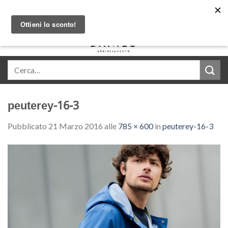
Skip
Acquista in comode rate con Klarna
to
content
0
peuterey-16-3
Pubblicato
21 Marzo 2016
alle
785 × 600
in
peuterey-16-3