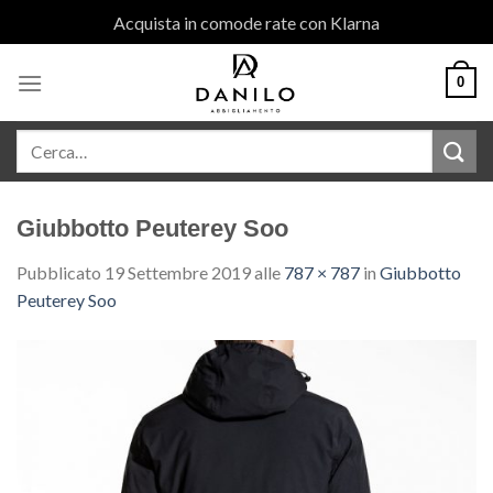
Skip
Acquista in comode rate con Klarna
to
content
0
Giubbotto Peuterey Soo
Pubblicato
19 Settembre 2019
alle
787 × 787
in
Giubbotto
Peuterey Soo