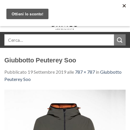
Skip
Acquista in comode rate con Klarna
to
content
0
Giubbotto Peuterey Soo
Pubblicato
19 Settembre 2019
alle
787 × 787
in
Giubbotto
Peuterey Soo