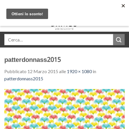
Skip
Acquista in comode rate con Klarna
to
content
0
patterdonnass2015
Pubblicato
12 Marzo 2015
alle
1920 × 1080
in
patterdonnass2015