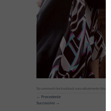
Sia commenti che trackback sono attualmente chiusi.
←
Precedente
Successivo
→