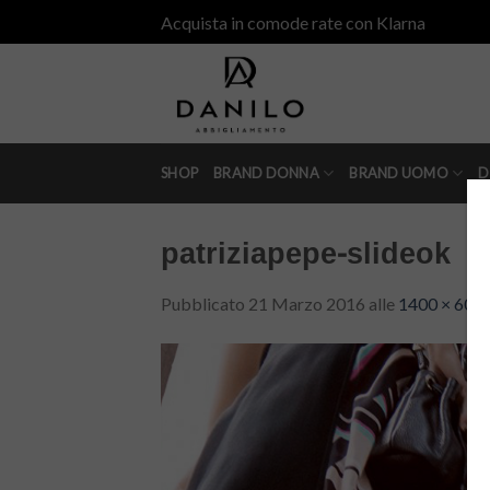
Skip
Acquista in comode rate con Klarna
to
content
SHOP
BRAND DONNA
BRAND UOMO
D
patriziapepe-slideok
Pubblicato
21 Marzo 2016
alle
1400 × 600