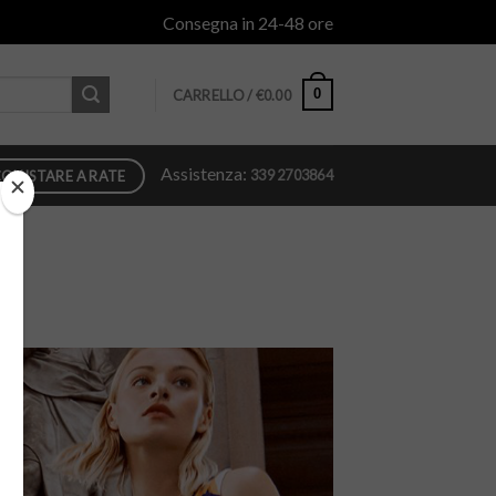
Consegna in 24-48 ore
0
CARRELLO /
€
0.00
Assistenza:
339 2703864
QUISTARE A RATE