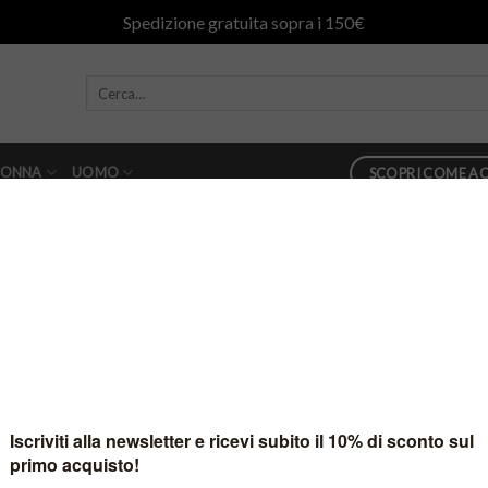
Spedizione gratuita sopra i 150€
ONNA
UOMO
SCOPRI COME AC
in
patriziapepe-slideok