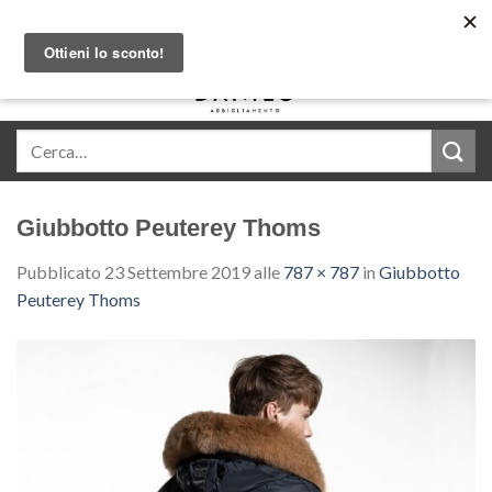
Skip
Acquista in comode rate con Klarna
to
content
0
Giubbotto Peuterey Thoms
Pubblicato
23 Settembre 2019
alle
787 × 787
in
Giubbotto
Peuterey Thoms