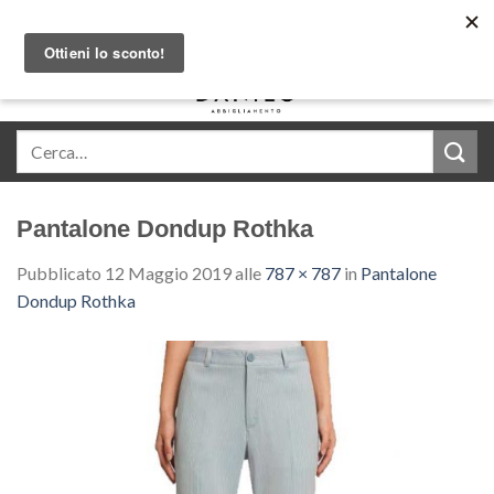
Skip
Acquista in comode rate con Klarna
to
content
0
Pantalone Dondup Rothka
Pubblicato
12 Maggio 2019
alle
787 × 787
in
Pantalone
Dondup Rothka