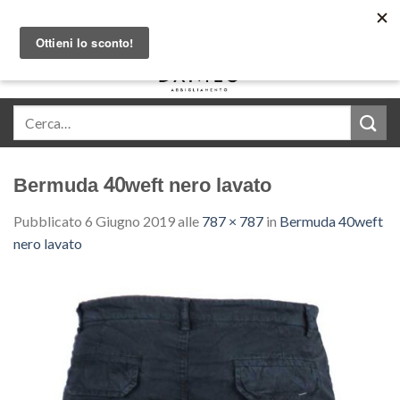
Skip
Acquista in comode rate con Klarna
to
content
0
Bermuda 40weft nero lavato
Pubblicato
6 Giugno 2019
alle
787 × 787
in
Bermuda 40weft
nero lavato