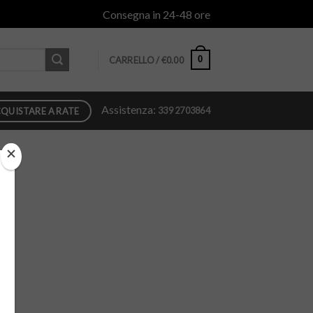
Consegna in 24-48 ore
0
CARRELLO /
€
0.00
Assistenza:
339 2703864
QUISTARE A RATE