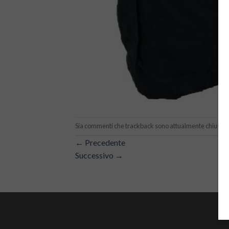
Sia commenti che trackback sono attualmente chiusi.
←
Precedente
Successivo
→