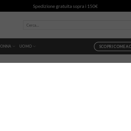
Spedizione gratuita sopra i 150€
ONNA
UOMO
SCOPRI COME AC
avato
Bermuda 40weft nero lavato