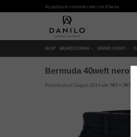
Skip
Acquista in comode rate con Klarna
to
content
SHOP
BRAND DONNA
BRAND UOMO
D
Bermuda 40weft nero l
Pubblicato
6 Giugno 2019
alle
787 × 787
in