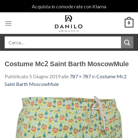
Skip
Acquista in comode rate con Klarna
to
content
0
Costume Mc2 Saint Barth MoscowMule
Pubblicato
5 Giugno 2019
alle
787 × 787
in
Costume Mc2
Saint Barth MoscowMule