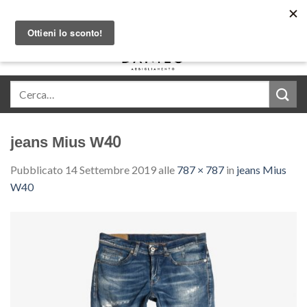
Skip
Acquista in comode rate con Klarna
to
content
0
jeans Mius W40
Pubblicato
14 Settembre 2019
alle
787 × 787
in
jeans Mius
W40