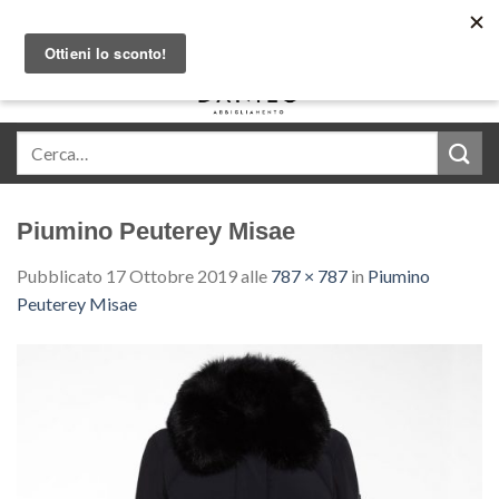
Skip
Acquista in comode rate con Klarna
to
content
0
Piumino Peuterey Misae
Pubblicato
17 Ottobre 2019
alle
787 × 787
in
Piumino
Peuterey Misae