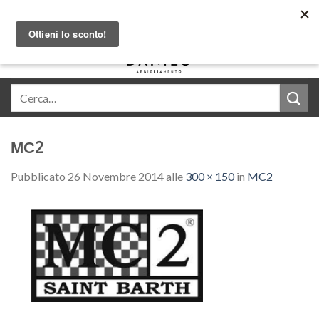
Skip
Acquista in comode rate con Klarna
to
content
0
MC2
Pubblicato
26 Novembre 2014
alle
300 × 150
in
MC2