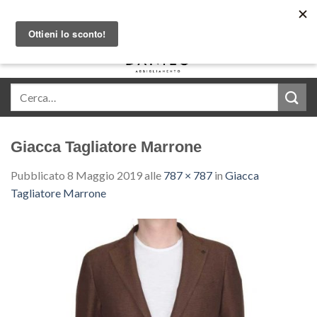
Skip
Acquista in comode rate con Klarna
to
content
0
Giacca Tagliatore Marrone
Pubblicato
8 Maggio 2019
alle
787 × 787
in
Giacca
Tagliatore Marrone